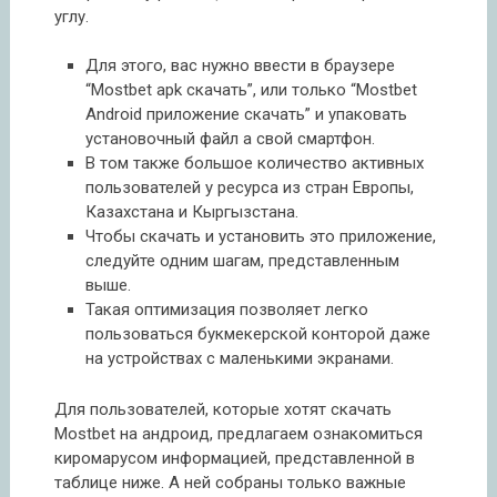
углу.
Для этого, вас нужно ввести в браузере
“Mostbet apk скачать”, или только “Mostbet
Android приложение скачать” и упаковать
установочный файл а свой смартфон.
В том также большое количество активных
пользователей у ресурса из стран Европы,
Казахстана и Кыргызстана.
Чтобы скачать и установить это приложение,
следуйте одним шагам, представленным
выше.
Такая оптимизация позволяет легко
пользоваться букмекерской конторой даже
на устройствах с маленькими экранами.
Для пользователей, которые хотят скачать
Mostbet на андроид, предлагаем ознакомиться
киромарусом информацией, представленной в
таблице ниже. А ней собраны только важные