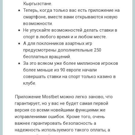
Кыргызстане.
Теперь, когда только вас есть приложение на
смартфоне, вместе вами открываются новую
возможности.
Не упускайте возможностей делать ставки в
спорт в любого время и и любом месте.
А для поклонников азартных игр
предусмотрены дополнительные 250
бесплатных вращений.
За это всяком уже более миллионов игроков
более меньше из 90 европе начали
совершать ставки на спорт только казино в
клубе.
Приложение Mostbet можно легко заново, что
гарантирует, но у вас не будет самая первой
версия со всеми новейшими функциями же
исправлениями ошибок. Кроме того, очень
важнее гарантировать безопасность а
надежность используемого такого оплаты, а