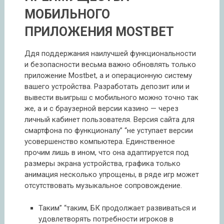
МОБИЛЬНОГО
ПРИЛОЖЕНИЯ MOSTBET
Ддя поддержания наилучшей функциональности
и безопасности весьма важно обновлять только
приложение Mostbet, а и операционную систему
вашего устройства. Разработать депозит или и
вывести выигрыш с мобильного можно точно так
же, а и с браузерной версии казино — через
личный кабинет пользователя. Версия сайта для
смартфона по функционалу” “не уступает версии
усовершенство компьютера. Единственное
прочим лишь в ином, что она адаптируется под
размеры экрана устройства, графика только
анимация несколько упрощены, в ряде игр может
отсутствовать музыкальное сопровождение.
Таким” “таким, БК продолжает развиваться и
удовлетворять потребности игроков в