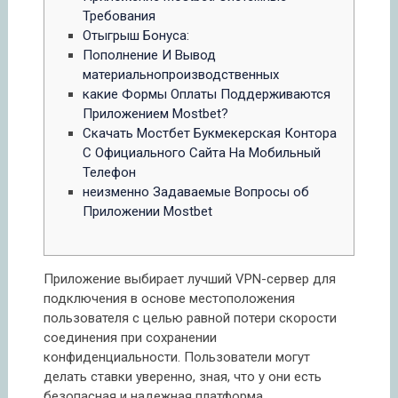
Требования
Отыгрыш Бонуса:
Пополнение И Вывод
материальнопроизводственных
какие Формы Оплаты Поддерживаются
Приложением Mostbet?
Скачать Мостбет Букмекерская Контора
С Официального Сайта На Мобильный
Телефон
неизменно Задаваемые Вопросы об
Приложении Mostbet
Приложение выбирает лучший VPN-сервер для
подключения в основе местоположения
пользователя с целью равной потери скорости
соединения при сохранении
конфиденциальности. Пользователи могут
делать ставки уверенно, зная, что у они есть
безопасная и надежная платформа