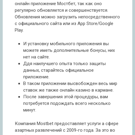
онлайн приложение Мостбет, так как оно
регулярно обновляется и совершенствуется.
Обновления можно загрузить непосредственного
с официального сайта или из App Store/Google
Play.
И установку мобильного приложения вы
можете иметь дополнительные бонусы, них
нет на сайте.
Ддя наилучшего опыта только защиты
данных, старайтесь официальное
приложение.
В таком приложении высвобожден весь мир
ставок же также онлайн казино в кармане.
После завершения этой процедуры, вам
потребуется подождать всего несколько
минут.
Компания Mostbet предоставляет услуги а сфере
азартных развлечений с 2009-го года. За это во