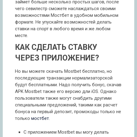
займет больше несколько простых шагов, после
чего севилестр сможете наслаждаться своими
возможностями Мостбет в удобном мобильном
формате. Не упускайте возможностей делать
ставки на спорт в любого время и же любом
месте.
КАК СДЕЛАТЬ СТАВКУ
ЧЕРЕЗ ПРИЛОЖЕНИЕ?
Но вы можете скачать Mostbet бесплатно, но
последующие транзакции нормализаторской
будут бесплатными. Надо получить бонус, скачав
APK Mostbet также его версию дли iOS. Однако
пользователи также могут снабдить другими
специальными предложений, такими как расчет
бонуса на первый депозит, промокоды только не
только
мостбет
.
С приложением Mostbet вы могу делать