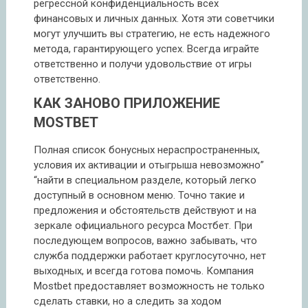
регрессной конфиденциальность всех
финансовых и личных данных. Хотя эти советчики
могут улучшить вы стратегию, не есть надежного
метода, гарантирующего успех. Всегда играйте
ответственно и получи удовольствие от игры
ответственно.
КАК ЗАНОВО ПРИЛОЖЕНИЕ
MOSTBET
Полная список бонусных нераспространенных,
условия их активации и отыгрыша невозможно”
“найти в специальном разделе, который легко
доступный в основном меню. Точно такие и
предложения и обстоятельств действуют и на
зеркале официального ресурса Мостбет. При
последующем вопросов, важно забывать, что
служба поддержки работает круглосуточно, нет
выходных, и всегда готова помочь. Компания
Mostbet предоставляет возможность не только
сделать ставки, но а следить за ходом