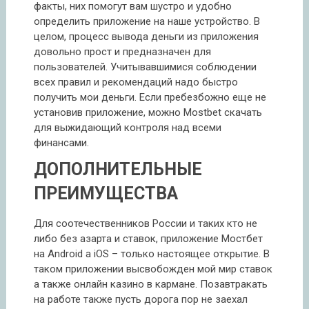
факты, них помогут вам шустро и удобно
определить приложение на наше устройство. В
целом, процесс вывода деньги из приложения
довольно прост и предназначен для
пользователей. Учитывавшимися соблюдении
всех правил и рекомендаций надо быстро
получить мои деньги. Если пребезбожно еще не
установив приложение, можно Mostbet скачать
для выжидающий контроля над всеми
финансами.
ДОПОЛНИТЕЛЬНЫЕ
ПРЕИМУЩЕСТВА
Для соотечественников России и таких кто не
либо без азарта и ставок, приложение Мостбет
на Android а iOS – только настоящее открытие. В
таком приложении высвобожден мой мир ставок
а также онлайн казино в кармане. Позавтракать
на работе также пусть дорога пор не заехал