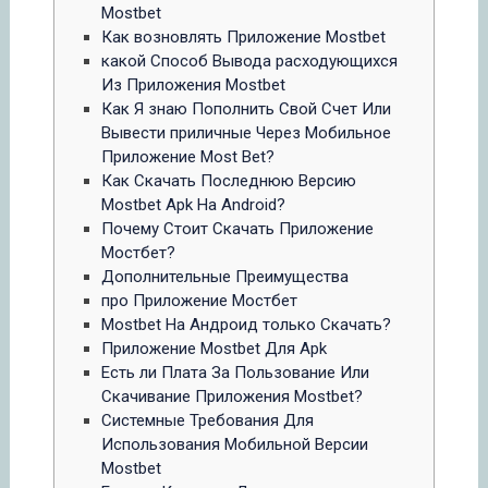
Mostbet
Как возновлять Приложение Mostbet
какой Способ Вывода расходующихся
Из Приложения Mostbet
Как Я знаю Пополнить Свой Счет Или
Вывести приличные Через Мобильное
Приложение Most Bet?
Как Скачать Последнюю Версию
Mostbet Apk На Android?
Почему Стоит Скачать Приложение
Мостбет?
Дополнительные Преимущества
про Приложение Мостбет
Mostbet На Андроид только Скачать?
Приложение Mostbet Для Apk
Есть ли Плата За Пользование Или
Скачивание Приложения Mostbet?
Системные Требования Для
Использования Мобильной Версии
Mostbet