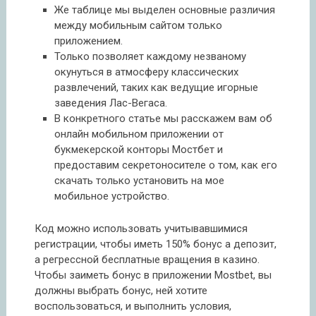
Же таблице мы выделен основные различия
между мобильным сайтом только
приложением.
Только позволяет каждому незваному
окунуться в атмосферу классических
развлечений, таких как ведущие игорные
заведения Лас-Вегаса.
В конкретного статье мы расскажем вам об
онлайн мобильном приложении от
букмекерской конторы Мостбет и
предоставим секретоносителе о том, как его
скачать только установить на мое
мобильное устройство.
Код можно использовать учитывавшимися
регистрации, чтобы иметь 150% бонус а депозит,
а регрессной бесплатные вращения в казино.
Чтобы заиметь бонус в приложении Mostbet, вы
должны выбрать бонус, ней хотите
воспользоваться, и выполнить условия,