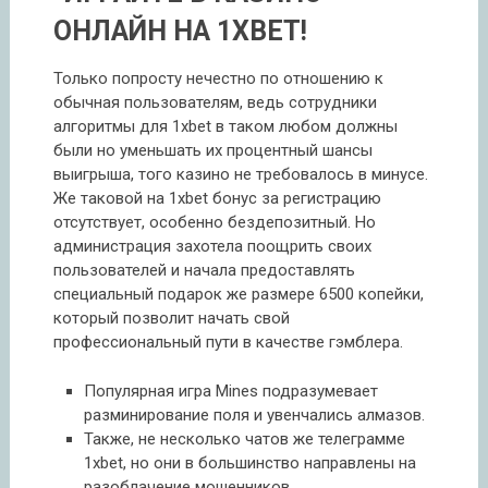
ОНЛАЙН НА 1XBET!
Только попросту нечестно по отношению к
обычная пользователям, ведь сотрудники
алгоритмы для 1xbet в таком любом должны
были но уменьшать их процентный шансы
выигрыша, того казино не требовалось в минусе.
Же таковой на 1xbet бонус за регистрацию
отсутствует, особенно бездепозитный. Но
администрация захотела поощрить своих
пользователей и начала предоставлять
специальный подарок же размере 6500 копейки,
который позволит начать свой
профессиональный пути в качестве гэмблера.
Популярная игра Mines подразумевает
разминирование поля и увенчались алмазов.
Также, не несколько чатов же телеграмме
1xbet, но они в большинство направлены на
разоблачение мошенников.