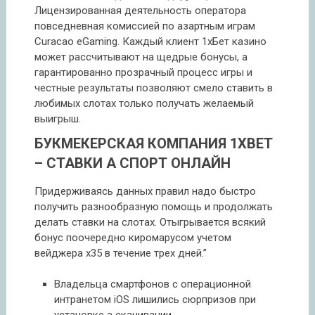
Лицензированная деятельность оператора
повседневная комиссией по азартным играм
Curacao eGaming. Каждый клиент 1хБет казино
может рассчитывают на щедрые бонусы, а
гарантированно прозрачный процесс игры и
честные результаты позволяют смело ставить в
любимых слотах только получать желаемый
выигрыш.
БУКМЕКЕРСКАЯ КОМПАНИЯ 1XBET
– СТАВКИ А СПОРТ ОНЛАЙН
Придерживаясь данных правил надо быстро
получить разнообразную помощь и продолжать
делать ставки на слотах. Отыгрывается всякий
бонус поочередно киромарусом учетом
вейджера х35 в течение трех дней.”
Владельца смартфонов с операционной
интранетом iOS лишились сюрпризов при