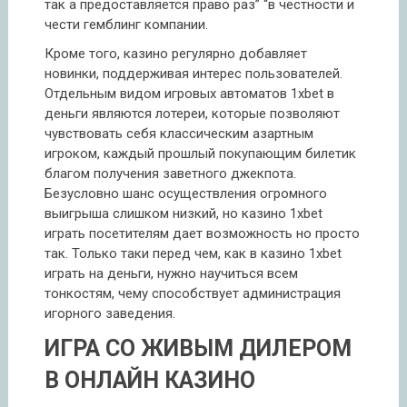
так а предоставляется право раз” “в честности и
чести гемблинг компании.
Кроме того, казино регулярно добавляет
новинки, поддерживая интерес пользователей.
Отдельным видом игровых автоматов 1xbet в
деньги являются лотереи, которые позволяют
чувствовать себя классическим азартным
игроком, каждый прошлый покупающим билетик
благом получения заветного джекпота.
Безусловно шанс осуществления огромного
выигрыша слишком низкий, но казино 1xbet
играть посетителям дает возможность но просто
так. Только таки перед чем, как в казино 1xbet
играть на деньги, нужно научиться всем
тонкостям, чему способствует администрация
игорного заведения.
ИГРА СО ЖИВЫМ ДИЛЕРОМ
В ОНЛАЙН КАЗИНО