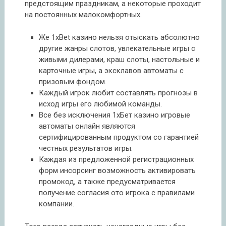
предстоящим праздникам, а некоторые проходит
на постоянных малокомфортных.
Же 1xBet казино нельзя отыскать абсолютно
другие жанры слотов, увлекательные игры с
живыми дилерами, краш слоты, настольные и
карточные игры, а эксклавов автоматы с
призовым фондом.
Каждый игрок любит составлять прогнозы в
исход игры его любимой команды.
Все без исключения 1хБет казино игровые
автоматы онлайн являются
сертифицированным продуктом со гарантией
честных результатов игры.
Каждая из предложенной регистрационных
форм инсорсинг возможность активировать
промокод, а также предусматривается
получение согласия ото игрока с правилами
компании.