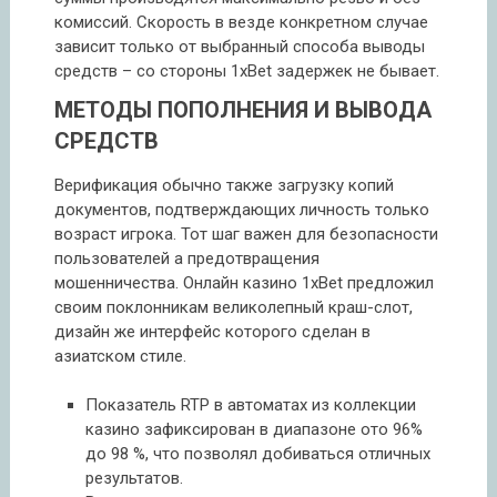
комиссий. Скорость в везде конкретном случае
зависит только от выбранный способа выводы
средств – со стороны 1xBet задержек не бывает.
МЕТОДЫ ПОПОЛНЕНИЯ И ВЫВОДА
СРЕДСТВ
Верификация обычно также загрузку копий
документов, подтверждающих личность только
возраст игрока. Тот шаг важен для безопасности
пользователей а предотвращения
мошенничества. Онлайн казино 1xBet предложил
своим поклонникам великолепный краш-слот,
дизайн же интерфейс которого сделан в
азиатском стиле.
Показатель RTP в автоматах из коллекции
казино зафиксирован в диапазоне ото 96%
до 98 %, что позволял добиваться отличных
результатов.