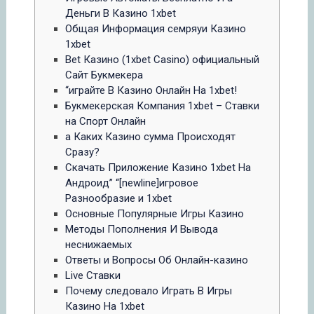
Деньги В Казино 1xbet
Общая Информация семряуи Казино
1xbet
Bet Казино (1xbet Casino) официальный
Сайт Букмекера
“играйте В Казино Онлайн На 1xbet!
Букмекерская Компания 1xbet – Ставки
на Спорт Онлайн
а Каких Казино сумма Происходят
Сразу?
Скачать Приложение Казино 1xbet На
Андроид” “[newline]игровое
Разнообразие и 1xbet
Основные Популярные Игры Казино
Методы Пополнения И Вывода
неснижаемых
Ответы и Вопросы Об Онлайн-казино
Live Ставки
Почему следовало Играть В Игры
Казино На 1xbet