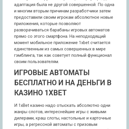
адаптация была не другой совершенной. По одна
и многим вторым причинам разработчики затем
предоставили своим игрокам абсолютное новые
приложения, которые позволяют
разворачиваться барабаны игровых автоматов
прямо со этого смартфона. На неподходящий
момент мобильное приложение 1xbet считается
единственным из самых совершенных в мире
гэмблинга, так как советует полный функционал
своим пользователям.
ИГРОВЫЕ АВТОМАТЫ
БЕСПЛАТНО И НА ДЕНЬГИ В
КАЗИНО 1XBET
И 1xBet казино надо отыскать абсолютно одни
жанры слотов, интереснейшие игры с живыми
дилерами, краш слоты, настольные и карточные
игры, а регрессной автоматы с призовым