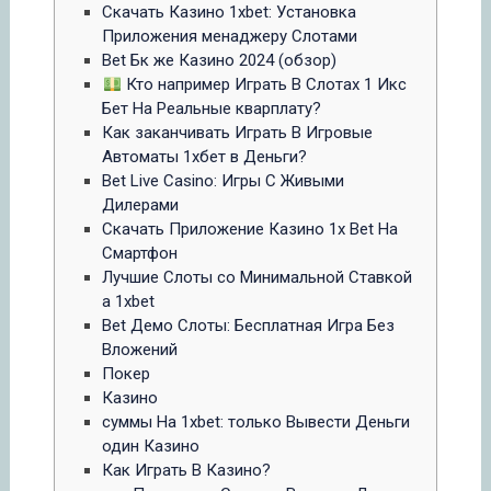
Скачать Казино 1xbet: Установка
Приложения менаджеру Слотами
Bet Бк же Казино 2024 (обзор)
Кто например Играть В Слотах 1 Икс
Бет На Реальные кварплату?
Как заканчивать Играть В Игровые
Автоматы 1хбет в Деньги?
Bet Live Casino: Игры С Живыми
Дилерами
Скачать Приложение Казино 1x Bet На
Смартфон
Лучшие Слоты со Минимальной Ставкой
а 1xbet
Bet Демо Слоты: Бесплатная Игра Без
Вложений
Покер
Казино
суммы На 1xbet: только Вывести Деньги
один Казино
Как Играть В Казино?