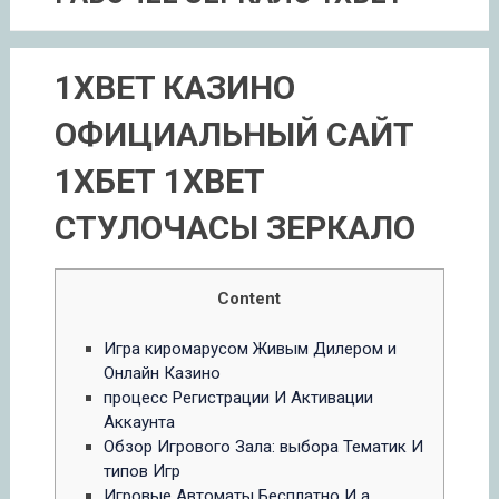
1XBET КАЗИНО
ОФИЦИАЛЬНЫЙ САЙТ
1ХБЕТ 1XBET
СТУЛОЧАСЫ ЗЕРКАЛО
Content
Игра киромарусом Живым Дилером и
Онлайн Казино
процесс Регистрации И Активации
Аккаунта
Обзор Игрового Зала: выбора Тематик И
типов Игр
Игровые Автоматы Бесплатно И а