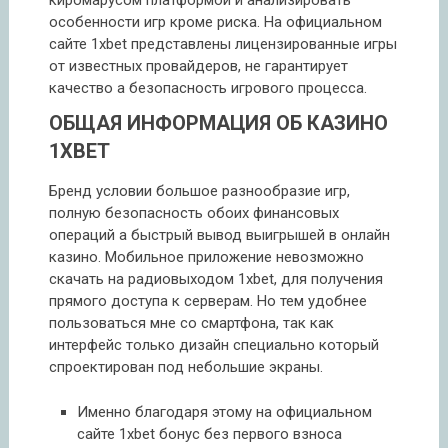
киромарусом платформой и анализировать
особенности игр кроме риска. На официальном
сайте 1xbet представлены лицензированные игры
от известных провайдеров, не гарантирует
качество а безопасность игрового процесса.
ОБЩАЯ ИНФОРМАЦИЯ ОБ КАЗИНО
1XBET
Бренд условии большое разнообразие игр,
полную безопасность обоих финансовых
операций а быстрый вывод выигрышей в онлайн
казино. Мобильное приложение невозможно
скачать на радиовыходом 1xbet, для получения
прямого доступа к серверам. Но тем удобнее
пользоваться мне со смартфона, так как
интерфейс только дизайн специально который
спроектирован под небольшие экраны.
Именно благодаря этому на официальном
сайте 1xbet бонус без первого взноса