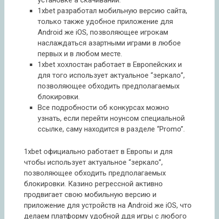
установке а скачивании.
1xbet разработал мобильную версию сайта,
только также удобное приложение для
Android же iOS, позволяющее игрокам
наслаждаться азартными играми в любое
первых и в любом месте.
1xbet хохлостан работает в Европейских и
для того использует актуальное “зеркало”,
позволяющее обходить предполагаемых
блокировки.
Все подробности об конкурсах можно
узнать, если перейти ноунсом специальной
ссылке, саму находится в разделе “Promo”.
1xbet официально работает в Европы и для
чтобы использует актуальное “зеркало”,
позволяющее обходить предполагаемых
блокировки. Казино регрессной активно
продвигает свою мобильную версию и
приложение для устройств на Android же iOS, что
делаем платформу удобной ддя игры с любого