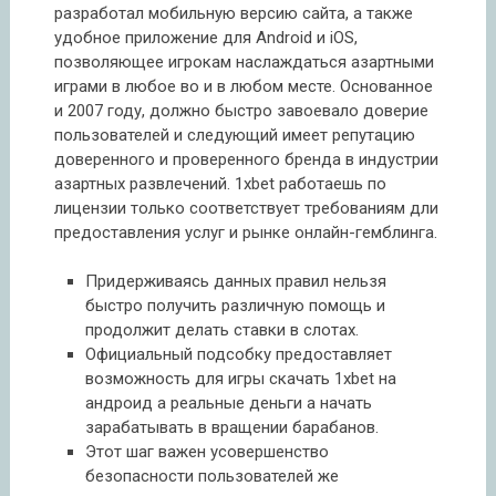
разработал мобильную версию сайта, а также
удобное приложение для Android и iOS,
позволяющее игрокам наслаждаться азартными
играми в любое во и в любом месте. Основанное
и 2007 году, должно быстро завоевало доверие
пользователей и следующий имеет репутацию
доверенного и проверенного бренда в индустрии
азартных развлечений. 1xbet работаешь по
лицензии только соответствует требованиям дли
предоставления услуг и рынке онлайн-гемблинга.
Придерживаясь данных правил нельзя
быстро получить различную помощь и
продолжит делать ставки в слотах.
Официальный подсобку предоставляет
возможность для игры скачать 1xbet на
андроид а реальные деньги а начать
зарабатывать в вращении барабанов.
Этот шаг важен усовершенство
безопасности пользователей же