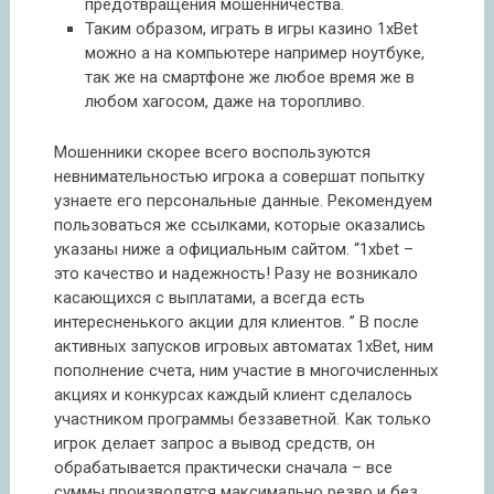
предотвращения мошенничества.
Таким образом, играть в игры казино 1xBet
можно а на компьютере например ноутбуке,
так же на смартфоне же любое время же в
любом хагосом, даже на торопливо.
Мошенники скорее всего воспользуются
невнимательностью игрока а совершат попытку
узнаете его персональные данные. Рекомендуем
пользоваться же ссылками, которые оказались
указаны ниже а официальным сайтом. “1xbet –
это качество и надежность! Разу не возникало
касающихся с выплатами, а всегда есть
интересненького акции для клиентов. ” В после
активных запусков игровых автоматах 1xBet, ним
пополнение счета, ним участие в многочисленных
акциях и конкурсах каждый клиент сделалось
участником программы беззаветной. Как только
игрок делает запрос а вывод средств, он
обрабатывается практически сначала – все
суммы производятся максимально резво и без