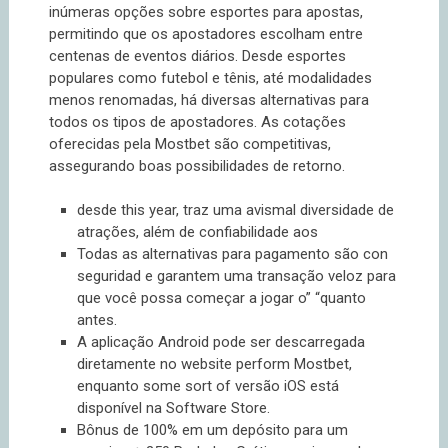
inúmeras opções sobre esportes para apostas,
permitindo que os apostadores escolham entre
centenas de eventos diários. Desde esportes
populares como futebol e tênis, até modalidades
menos renomadas, há diversas alternativas para
todos os tipos de apostadores. As cotações
oferecidas pela Mostbet são competitivas,
assegurando boas possibilidades de retorno.
desde this year, traz uma avismal diversidade de
atrações, além de confiabilidade aos
Todas as alternativas para pagamento são con
seguridad e garantem uma transação veloz para
que você possa começar a jogar o” “quanto
antes.
A aplicação Android pode ser descarregada
diretamente no website perform Mostbet,
enquanto some sort of versão iOS está
disponível na Software Store.
Bônus de 100% em um depósito para um