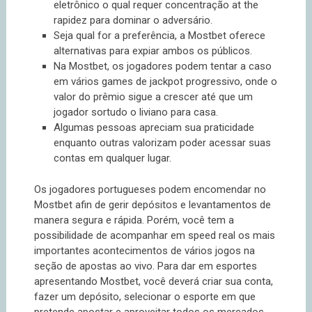
eletrônico o qual requer concentração at the
rapidez para dominar o adversário.
Seja qual for a preferência, a Mostbet oferece
alternativas para expiar ambos os públicos.
Na Mostbet, os jogadores podem tentar a caso
em vários games de jackpot progressivo, onde o
valor do prêmio sigue a crescer até que um
jogador sortudo o liviano para casa.
Algumas pessoas apreciam sua praticidade
enquanto outras valorizam poder acessar suas
contas em qualquer lugar.
Os jogadores portugueses podem encomendar no
Mostbet afin de gerir depósitos e levantamentos de
manera segura e rápida. Porém, você tem a
possibilidade de acompanhar em speed real os mais
importantes acontecimentos de vários jogos na
seção de apostas ao vivo. Para dar em esportes
apresentando Mostbet, você deverá criar sua conta,
fazer um depósito, selecionar o esporte em que