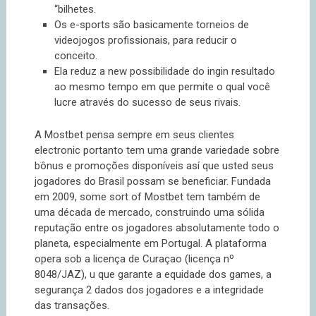
“bilhetes.
Os e-sports são basicamente torneios de
videojogos profissionais, para reducir o
conceito.
Ela reduz a new possibilidade do ingin resultado
ao mesmo tempo em que permite o qual você
lucre através do sucesso de seus rivais.
A Mostbet pensa sempre em seus clientes
electronic portanto tem uma grande variedade sobre
bônus e promoções disponíveis así que usted seus
jogadores do Brasil possam se beneficiar. Fundada
em 2009, some sort of Mostbet tem também de
uma década de mercado, construindo uma sólida
reputação entre os jogadores absolutamente todo o
planeta, especialmente em Portugal. A plataforma
opera sob a licença de Curaçao (licença nº
8048/JAZ), u que garante a equidade dos games, a
segurança 2 dados dos jogadores e a integridade
das transações.