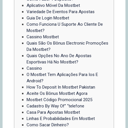
Aplicativo Móvel Da Mostbet
Variedade De Eventos Para Apostas
Guia De Login Mostbet
Como Funciona U Suporte Ao Cliente De
Mostbet?
Cassino Mostbet
Quais São Os Bônus Electronic Promoções
Da Mostbet?
Quais Opções No Ano De Apostas
Esportivas Há No Mostbet?
Cassino
O Mostbet Tem Aplicações Para Ios E
Android?
How To Deposit In Mostbet Pakistan
Aceite Os Bônus Mostbet Agora
Mostbet Código Promocional 2025
Cadastro By Way Of” “telefone
Casa Para Apostas Mostbet
Linhas E Probabilidades Em Mostbet
Como Sacar Dinheiro?