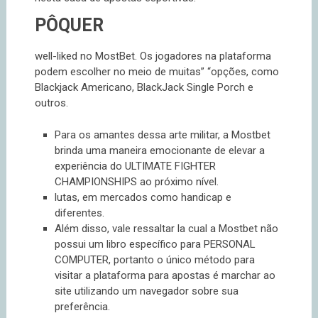
PÔQUER
well-liked no MostBet. Os jogadores na plataforma
podem escolher no meio de muitas” “opções, como
Blackjack Americano, BlackJack Single Porch e
outros.
Para os amantes dessa arte militar, a Mostbet
brinda uma maneira emocionante de elevar a
experiência do ULTIMATE FIGHTER
CHAMPIONSHIPS ao próximo nível.
lutas, em mercados como handicap e
diferentes.
Além disso, vale ressaltar la cual a Mostbet não
possui um libro específico para PERSONAL
COMPUTER, portanto o único método para
visitar a plataforma para apostas é marchar ao
site utilizando um navegador sobre sua
preferência.