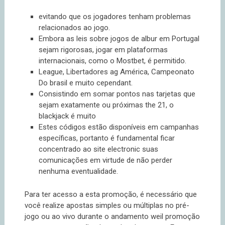
evitando que os jogadores tenham problemas
relacionados ao jogo.
Embora as leis sobre jogos de albur em Portugal
sejam rigorosas, jogar em plataformas
internacionais, como o Mostbet, é permitido.
League, Libertadores ag América, Campeonato
Do brasil e muito cependant.
Consistindo em somar pontos nas tarjetas que
sejam exatamente ou próximas the 21, o
blackjack é muito
Estes códigos estão disponíveis em campanhas
específicas, portanto é fundamental ficar
concentrado ao site electronic suas
comunicações em virtude de não perder
nenhuma eventualidade.
Para ter acesso a esta promoção, é necessário que
você realize apostas simples ou múltiplas no pré-
jogo ou ao vivo durante o andamento weil promoção