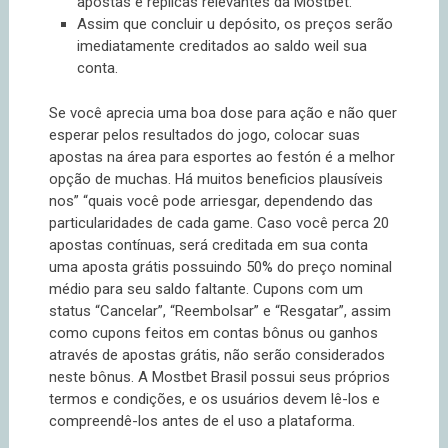
apostas e réplicas relevantes da Mostbet.
Assim que concluir u depósito, os preços serão
imediatamente creditados ao saldo weil sua
conta.
Se você aprecia uma boa dose para ação e não quer
esperar pelos resultados do jogo, colocar suas
apostas na área para esportes ao festón é a melhor
opção de muchas. Há muitos beneficios plausíveis
nos” “quais você pode arriesgar, dependendo das
particularidades de cada game. Caso você perca 20
apostas contínuas, será creditada em sua conta
uma aposta grátis possuindo 50% do preço nominal
médio para seu saldo faltante. Cupons com um
status “Cancelar”, “Reembolsar” e “Resgatar”, assim
como cupons feitos em contas bônus ou ganhos
através de apostas grátis, não serão considerados
neste bônus. A Mostbet Brasil possui seus próprios
termos e condições, e os usuários devem lê-los e
compreendê-los antes de el uso a plataforma.