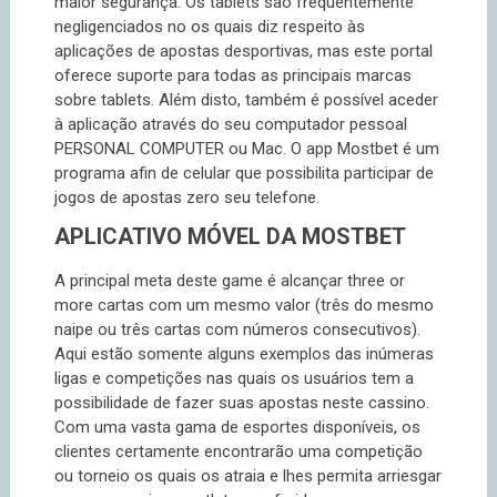
maior segurança. Os tablets são frequentemente
negligenciados no os quais diz respeito às
aplicações de apostas desportivas, mas este portal
oferece suporte para todas as principais marcas
sobre tablets. Além disto, também é possível aceder
à aplicação através do seu computador pessoal
PERSONAL COMPUTER ou Mac. O app Mostbet é um
programa afin de celular que possibilita participar de
jogos de apostas zero seu telefone.
APLICATIVO MÓVEL DA MOSTBET
A principal meta deste game é alcançar three or
more cartas com um mesmo valor (três do mesmo
naipe ou três cartas com números consecutivos).
Aqui estão somente alguns exemplos das inúmeras
ligas e competições nas quais os usuários tem a
possibilidade de fazer suas apostas neste cassino.
Com uma vasta gama de esportes disponíveis, os
clientes certamente encontrarão uma competição
ou torneio os quais os atraia e lhes permita arriesgar