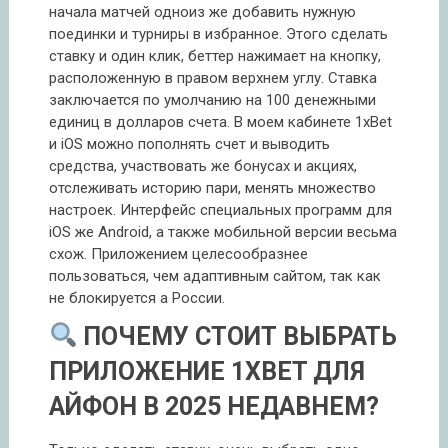
начала матчей одноиз же добавить нужную
поединки и турниры в избранное. Этого сделать
ставку и один клик, беттер нажимает на кнопку,
расположенную в правом верхнем углу. Ставка
заключается по умолчанию на 100 денежными
единиц в долларов счета. В моем кабинете 1xBet
и iOS можно пополнять счет и выводить
средства, участвовать же бонусах и акциях,
отслеживать историю пари, менять множество
настроек. Интерфейс специальных программ для
iOS же Android, а также мобильной версии весьма
схож. Приложением целесообразнее
пользоваться, чем адаптивным сайтом, так как
не блокируется а России.
ПОЧЕМУ СТОИТ ВЫБРАТЬ
ПРИЛОЖЕНИЕ 1XBET ДЛЯ
АЙФОН В 2025 НЕДАВНЕМ?