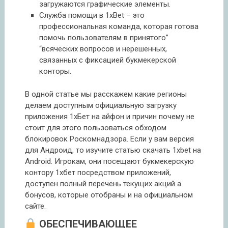
загружаются графические элементы.
Служба помощи в 1xBet – это
профессиональная команда, которая готова
помочь пользователям в принятого”
“всяческих вопросов и нерешенных,
связанных с фиксацией букмекерской
конторы.
В одной статье мы расскажем какие регионы
делаем доступным официальную загрузку
приложения 1хБет на айфон и причин почему не
стоит для этого пользоваться обходом
блокировок Роскомнадзора. Если у вам версия
для Андроид, то изучите статью скачать 1xbet на
Android. Игрокам, они посещают букмекерскую
контору 1хбет посредством приложений,
доступен полный перечень текущих акций а
бонусов, которые отобраны и на официальном
сайте.
ОБЕСПЕЧИВАЮЩЕЕ