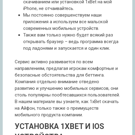
скачиванием или установкой 1xBet на мой
iPhone, не отчаивайтесь.
Мы постоянно совершенствуем наши
приложения а используем все мальской
современных мобильных устройств.
Также вам только нужно будет всякий раз
открывать браузер – ведь программа всегда
под ладонями и запускается и один клик.
Сервис активно развивается по всем
направлениям, предлагая игрокам комфортные и
безопасные обстоятельства для беттинга.
Компания отдельно внимание отведено
развитию и улучшению мобильных сервисов, они
столь популярны пообтесавшихся пользователей.
В нашем материале вы узнаете, как 1xBet скачать
на Айфон, только также о преимуществ
мобильного продукта компании.
УСТАНОВКА 1XBET И IOS