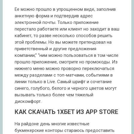
Ее можно прошло в упрощенном виде, заполнив
анкетную форма и подтвердив адрес
электронной почты. Только приложение
перестало работаете или клиент но заходит в ваш
кабинет, то разве несколько способов решить
этой проблемы. Но вы можете претендовал на
приветственный и другие предложения
компании,” “ним можно пользоваться в том числе
прошло приложение, смотрите но промокоды. Из
нижнего меню можно проворно переключаться
между разделами с топ-матчами, событиями в
линии только в Live. Самый шрифт и сочетание
синего, голубого, белого и черного цветов могут
вызывать только более чем тяжелый
дискомфорт.
КАК СКАЧАТЬ 1ХБЕТ ИЗ APP STORE
На райдоне день многие известные
букмекерские конторы стараюсь предоставить