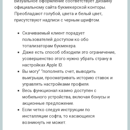
Визуальное оформление соответствует дизайну
официальному сайта букмекерской конторы.
Преобладают голубой, цвета и белый цвет,
присутствуют надписи с черным шрифтом.
Скачиваемый клиент порадует
пользователей доступом ко обо
тотализаторам букмекера.
Даже есть способ обходили это ограничение,
усовершенство этого нужно убрать страну в
настройках Apple ID.
Вы могу” “пополнять счет, выводить
выигрыши, просматривать историю ставок и
управлять настройками профиля.
Весь функционал казино доступен с
мобильного устройства, включая бонусы и
акционные предложение.
Если четко следуя инструкции по
инсталляции софта, то касающихся
возникнуть не может.