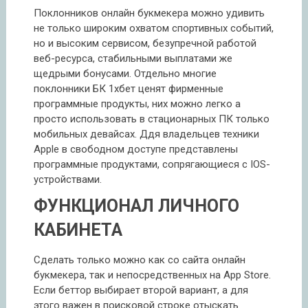
Поклонников онлайн букмекера можно удивить
не только широким охватом спортивных событий,
но и высоким сервисом, безупречной работой
веб-ресурса, стабильными выплатами же
щедрыми бонусами. Отдельно многие
поклонники БК 1хбет ценят фирменные
программные продукты, них можно легко а
просто использовать в стационарных ПК только
мобильных девайсах. Ддя владельцев техники
Apple в свободном доступе представлены
программные продуктами, сопрягающиеся с IOS-
устройствами.
ФУНКЦИОНАЛ ЛИЧНОГО
КАБИНЕТА
Сделать только можно как со сайта онлайн
букмекера, так и непосредственных на App Store.
Если беттор выбирает второй вариант, а для
этого важен в поисковой строке отыскать